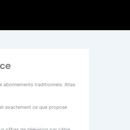
nce
es abonnements traditionnels. Atlas
’est exactement ce que propose
 offres de télévision par câble.