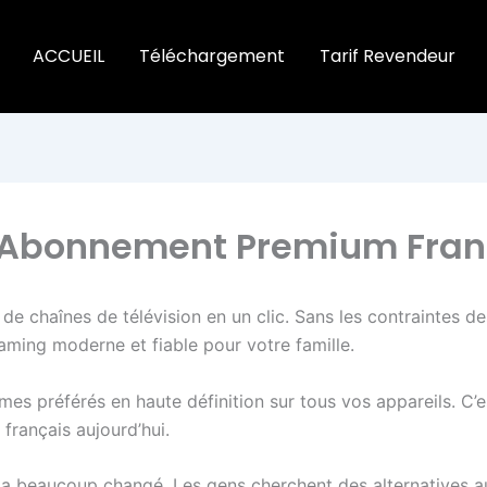
ACCUEIL
Téléchargement
Tarif Revendeur
 – Abonnement Premium Fra
 de chaînes de télévision en un clic. Sans les contraintes d
aming moderne et fiable pour votre famille.
es préférés en haute définition sur tous vos appareils. C
rançais aujourd’hui.
 beaucoup changé. Les gens cherchent des alternatives aux