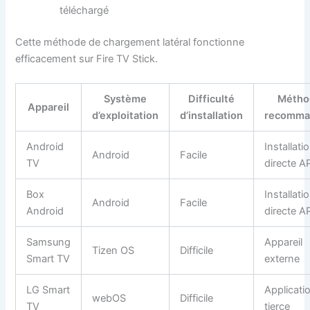
téléchargé
Cette méthode de chargement latéral fonctionne
efficacement sur Fire TV Stick.
Système
Difficulté
Métho
Appareil
d’exploitation
d’installation
recomma
Android
Installati
Android
Facile
TV
directe A
Box
Installati
Android
Facile
Android
directe A
Samsung
Appareil
Tizen OS
Difficile
Smart TV
externe
LG Smart
Applicati
webOS
Difficile
TV
tierce