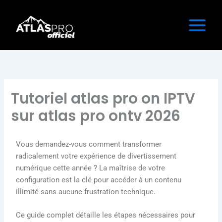
Aller
au
contenu
Tutoriel atlas pro on IPTV
sur atlas pro ontv 2026
Vous demandez-vous comment transformer
radicalement votre expérience de divertissement
numérique cette année ? La maîtrise de votre
configuration est la clé pour accéder à un contenu
illimité sans aucune frustration technique.
Ce guide complet détaille les étapes nécessaires pour