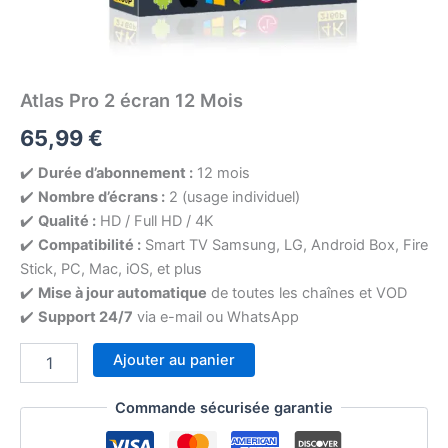
Atlas Pro 2 écran 12 Mois
65,99
€
✔️
Durée d’abonnement :
12 mois
✔️
Nombre d’écrans :
2 (usage individuel)
✔️
Qualité :
HD / Full HD / 4K
✔️
Compatibilité :
Smart TV Samsung, LG, Android Box, Fire
Stick, PC, Mac, iOS, et plus
✔️
Mise à jour automatique
de toutes les chaînes et VOD
✔️
Support 24/7
via e-mail ou WhatsApp
Ajouter au panier
Commande sécurisée garantie