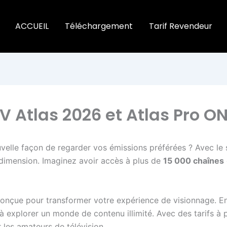
ACCUEIL
Téléchargement
Tarif Revendeur
PTV Atlas 2026 et Atlas Pro O
velle façon de regarder vos émissions préférées ? Avec le s
 dimension. Imaginez avoir accès à plus de
15 000 chaînes
conçue pour transformer votre expérience de visionnage. 
 explorer un monde de contenu illimité. Avec des tarifs à 
r les amateurs de télévision.