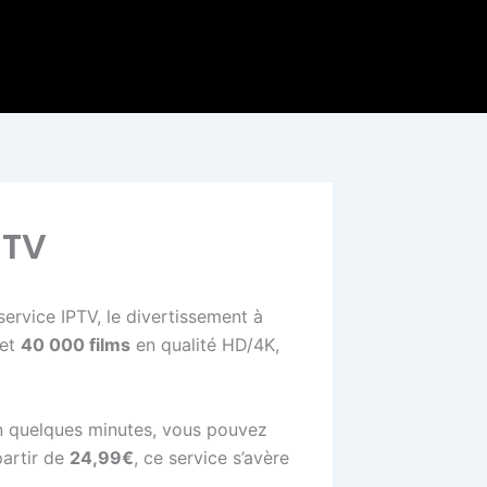
NTV
ervice IPTV, le divertissement à
et
40 000 films
en qualité HD/4K,
En quelques minutes, vous pouvez
partir de
24,99€
, ce service s’avère