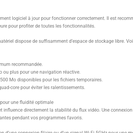
ment logiciel à jour pour fonctionner correctement. Il est recom
ure pour profiter de toutes les fonctionnalités.
ériel dispose de suffisamment d’espace de stockage libre. Voici
imum recommandée.
 ou plus pour une navigation réactive.
00 Mo disponibles pour les fichiers temporaires.
quad-core pour éviter les ralentissements.
our une fluidité optimale
t influence directement la stabilité du flux vidéo. Une connexion
rantes pendant vos programmes favoris.
on d’une connexion filaire ou d’un signal Wi-Fi 5GHz pour une mei