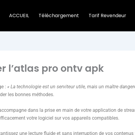
ACCUEIL
Téléchargement
Tarif Revendeur
 l’atlas pro ontv apk
ge :
« La technologie est un serviteur utile, mais un maître danger
séder les bonnes méthodes.
ccompagne dans la prise en main de votre application de stream
fficacement votre logiciel sur vos appareils compatibles.
antissez une lecture fluide et sans interruption de vos contenus 