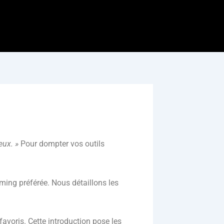
eux. »
Pour dompter vos outils
ing préférée. Nous détaillons les
favoris. Cette introduction pose les