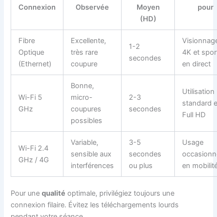
Connexion
Observée
Moyen
pour
(HD)
Fibre
Excellente,
Visionnag
1-2
Optique
très rare
4K et spor
secondes
(Ethernet)
coupure
en direct
Bonne,
Utilisation
Wi-Fi 5
micro-
2-3
standard 
GHz
coupures
secondes
Full HD
possibles
Variable,
3-5
Usage
Wi-Fi 2.4
sensible aux
secondes
occasionn
GHz / 4G
interférences
ou plus
en mobilit
Pour une
qualité
optimale, privilégiez toujours une
connexion filaire. Évitez les téléchargements lourds
pendant votre séance.