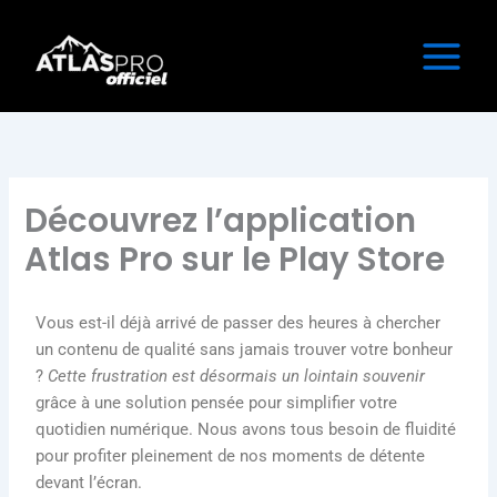
Aller
au
contenu
Découvrez l’application
Atlas Pro sur le Play Store
Vous est-il déjà arrivé de passer des heures à chercher
un contenu de qualité sans jamais trouver votre bonheur
?
Cette frustration est désormais un lointain souvenir
grâce à une solution pensée pour simplifier votre
quotidien numérique. Nous avons tous besoin de fluidité
pour profiter pleinement de nos moments de détente
devant l’écran.