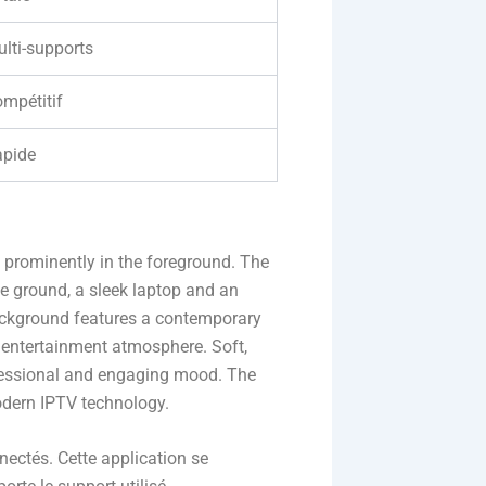
lti-supports
mpétitif
apide
nectés. Cette application se