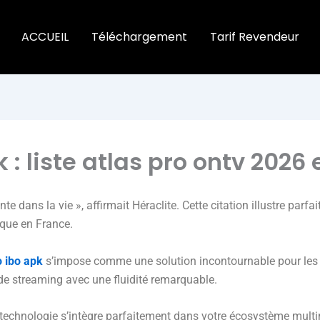
ACCUEIL
Téléchargement
Tarif Revendeur
 : liste atlas pro ontv 2026 
e dans la vie », affirmait Héraclite. Cette citation illustre parfa
que en France.
o ibo apk
s’impose comme une solution incontournable pour les ut
de streaming avec une fluidité remarquable.
te technologie s’intègre parfaitement dans votre écosystème multi