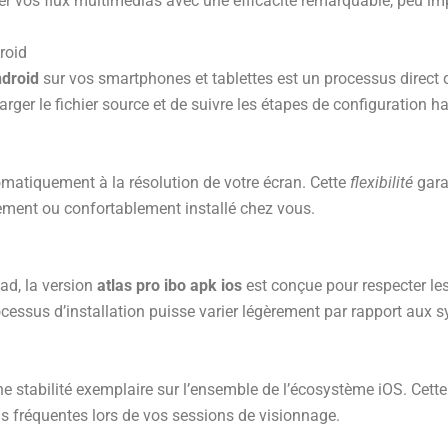
er vos flux multimédias avec une efficacité remarquable, peu impo
roid
ndroid
sur vos smartphones et tablettes est un processus direct
arger le fichier source et de suivre les étapes de configuration ha
utomatiquement à la résolution de votre écran. Cette
flexibilité
gara
ement ou confortablement installé chez vous.
Pad, la version
atlas pro ibo apk ios
est conçue pour respecter les
cessus d’installation puisse varier légèrement par rapport aux sy
une stabilité exemplaire sur l’ensemble de l’écosystème iOS. Cette
ions fréquentes lors de vos sessions de visionnage.